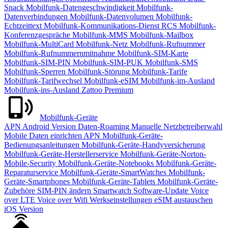
Snack
Mobilfunk-Datengeschwindigkeit
Mobilfunk-
Datenverbindungen
Mobilfunk-Datenvolumen
Mobilfunk-
Echtzeittext
Mobilfunk-Kommunikations-Dienst RCS
Mobilfunk-
Konferenzgespräche
Mobilfunk-MMS
Mobilfunk-Mailbox
Mobilfunk-MultiCard
Mobilfunk-Netz
Mobilfunk-Rufnummer
Mobilfunk-Rufnummernmitnahme
Mobilfunk-SIM-Karte
Mobilfunk-SIM-PIN
Mobilfunk-SIM-PUK
Mobilfunk-SMS
Mobilfunk-Sperren
Mobilfunk-Störung
Mobilfunk-Tarife
Mobilfunk-Tarifwechsel
Mobilfunk-eSIM
Mobilfunk-im-Ausland
Mobilfunk-ins-Ausland
Zattoo Premium
Mobilfunk-Geräte
APN
Android Version
Daten-Roaming
Manuelle Netzbetreiberwahl
Mobile Daten einrichten APN
Mobilfunk-Geräte-
Bedienungsanleitungen
Mobilfunk-Geräte-Handyversicherung
Mobilfunk-Geräte-Herstellerservice
Mobilfunk-Geräte-Norton-
Mobile-Security
Mobilfunk-Geräte-Notebooks
Mobilfunk-Geräte-
Reparaturservice
Mobilfunk-Geräte-SmartWatches
Mobilfunk-
Geräte-Smartphones
Mobilfunk-Geräte-Tablets
Mobilfunk-Geräte-
Zubehöre
SIM-PIN ändern
Smartwatch
Software-Update
Voice
over LTE
Voice over Wifi
Werkseinstellungen
eSIM austauschen
iOS Version