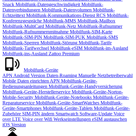
Snack
Mobilfunk-Datengeschwindigkeit
Mobilfunk-
Datenverbindungen
Mobilfunk-Datenvolumen
Mobilfunk-
Echtzeittext
Mobilfunk-Kommunikations-Dienst RCS
Mobilfunk-
Konferenzgespräche
Mobilfunk-MMS
Mobilfunk-Mailbox
Mobilfunk-MultiCard
Mobilfunk-Netz
Mobilfunk-Rufnummer
Mobilfunk-Rufnummernmitnahme
Mobilfunk-SIM-Karte
Mobilfunk-SIM-PIN
Mobilfunk-SIM-PUK
Mobilfunk-SMS
Mobilfunk-Sperren
Mobilfunk-Störung
Mobilfunk-Tarife
Mobilfunk-Tarifwechsel
Mobilfunk-eSIM
Mobilfunk-im-Ausland
Mobilfunk-ins-Ausland
Zattoo Premium
Mobilfunk-Geräte
APN
Android Version
Daten-Roaming
Manuelle Netzbetreiberwahl
Mobile Daten einrichten APN
Mobilfunk-Geräte-
Bedienungsanleitungen
Mobilfunk-Geräte-Handyversicherung
Mobilfunk-Geräte-Herstellerservice
Mobilfunk-Geräte-Norton-
Mobile-Security
Mobilfunk-Geräte-Notebooks
Mobilfunk-Geräte-
Reparaturservice
Mobilfunk-Geräte-SmartWatches
Mobilfunk-
Geräte-Smartphones
Mobilfunk-Geräte-Tablets
Mobilfunk-Geräte-
Zubehöre
SIM-PIN ändern
Smartwatch
Software-Update
Voice
over LTE
Voice over Wifi
Werkseinstellungen
eSIM austauschen
iOS Version