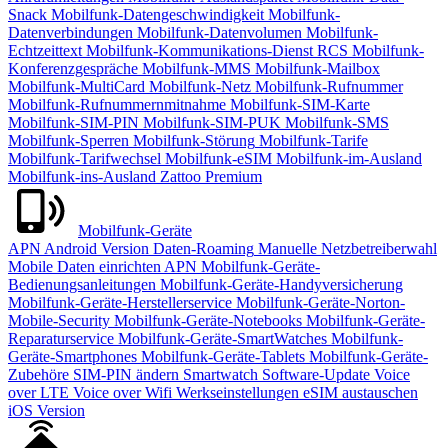
Snack
Mobilfunk-Datengeschwindigkeit
Mobilfunk-
Datenverbindungen
Mobilfunk-Datenvolumen
Mobilfunk-
Echtzeittext
Mobilfunk-Kommunikations-Dienst RCS
Mobilfunk-
Konferenzgespräche
Mobilfunk-MMS
Mobilfunk-Mailbox
Mobilfunk-MultiCard
Mobilfunk-Netz
Mobilfunk-Rufnummer
Mobilfunk-Rufnummernmitnahme
Mobilfunk-SIM-Karte
Mobilfunk-SIM-PIN
Mobilfunk-SIM-PUK
Mobilfunk-SMS
Mobilfunk-Sperren
Mobilfunk-Störung
Mobilfunk-Tarife
Mobilfunk-Tarifwechsel
Mobilfunk-eSIM
Mobilfunk-im-Ausland
Mobilfunk-ins-Ausland
Zattoo Premium
Mobilfunk-Geräte
APN
Android Version
Daten-Roaming
Manuelle Netzbetreiberwahl
Mobile Daten einrichten APN
Mobilfunk-Geräte-
Bedienungsanleitungen
Mobilfunk-Geräte-Handyversicherung
Mobilfunk-Geräte-Herstellerservice
Mobilfunk-Geräte-Norton-
Mobile-Security
Mobilfunk-Geräte-Notebooks
Mobilfunk-Geräte-
Reparaturservice
Mobilfunk-Geräte-SmartWatches
Mobilfunk-
Geräte-Smartphones
Mobilfunk-Geräte-Tablets
Mobilfunk-Geräte-
Zubehöre
SIM-PIN ändern
Smartwatch
Software-Update
Voice
over LTE
Voice over Wifi
Werkseinstellungen
eSIM austauschen
iOS Version